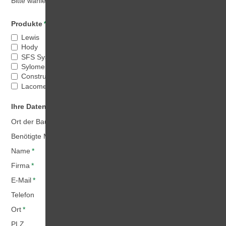
Bitte wählen Sie die Produkte aus, die Sie benötigen.
POLSKA STRONA
Produkte
*
Lewis
Hody
SFS System VB
Sylomer TSS
Construction Mat
Lacomet FL
Ihre Daten / Ihre Anfrage
Ort der Baustelle
*
Benötigte Menge
*
Name
*
Firma
*
E-Mail
*
Telefon
Ort
*
PLZ