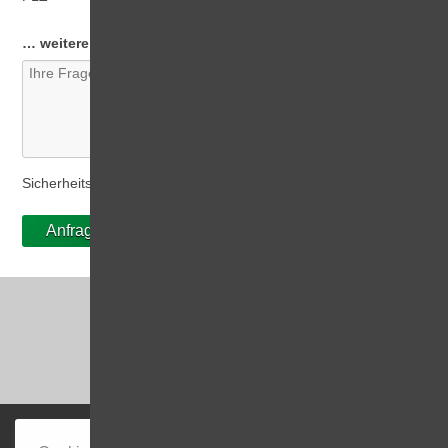
… weitere Wünsche, Fragen, Anregungen
Bitte rechnen Sie 3 plus 2.
Sicherheitscode
*
Anfrage senden
IMPRESSUM
AGB
COOKIE-PRÄFERENZEN
DATENSCHUTZ