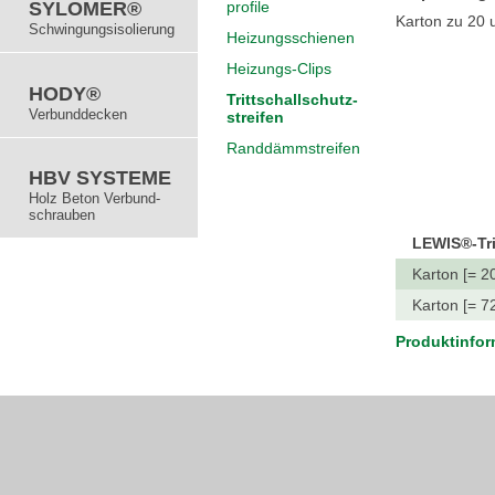
SYLOMER®
profile
Karton zu 20 
Schwingungs­isolierung
Heizungsschienen
Heizungs-Clips
HODY®
Trittschallschutz­
Verbunddecken
streifen
Rand­dämmstreifen
HBV SYSTEME
Holz Beton Verbund­
schrauben
LEWIS®-Tri
Karton [= 2
Karton [= 7
Produktinfor