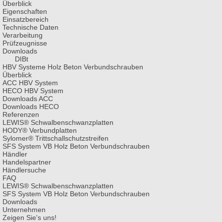
Überblick
Eigenschaften
Einsatzbereich
Technische Daten
Verarbeitung
Prüfzeugnisse
Downloads
DIBt
HBV Systeme
Holz Beton Verbund­schrauben
Überblick
ACC HBV System
HECO HBV System
Downloads ACC
Downloads HECO
Referenzen
LEWIS®
Schwalben­schwanz­platten
HODY®
Verbund­platten
Sylomer®
Tritt­schall­schutzstreifen
SFS System VB
Holz Beton Verbund­schrauben
Händler
Handelspartner
Händlersuche
FAQ
LEWIS®
Schwalben­schwanz­platten
SFS System VB
Holz Beton Verbund­schrauben
Downloads
Unternehmen
Zeigen Sie's uns!