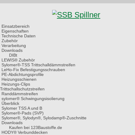
Einsatzbereich
Eigenschaften
Technische Daten
Zubehör
Verarbeitung
Downloads
DIBt
LEWIS® Zubehör
Sylomer®-TSS Trittschall­dämmstreifen
LeHo-Fix Befestigungs­schrauben
PE-Abdichtungs­profile
Heizungsschienen
Heizungs-Clips
Trittschallschutz­streifen
Rand­dämmstreifen
sylomer®
Schwingungs­isolierung
Überblick
Sylomer TSS A und B
Sylomer®-Pads (SVP)
Sylomer®, Sylodyn®, Sylodamp®-Zuschnitte
Downloads
Kaufen bei 123Baustoffe.de
HODY®
Verbunddecken