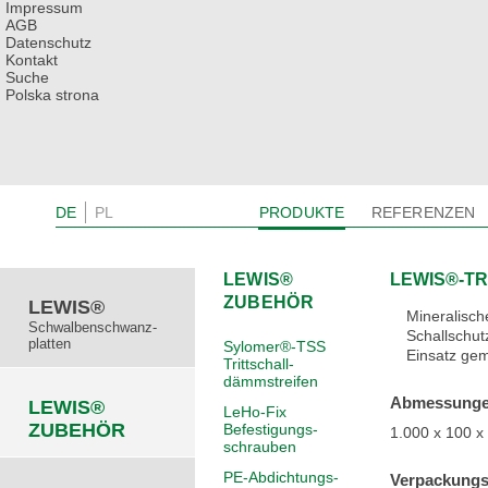
Impressum
AGB
Datenschutz
Kontakt
Suche
Polska strona
DE
PL
PRODUKTE
REFERENZEN
LEWIS®
SCHWALBEN­SCHWA
LEWIS®
SCHW
LEWIS®
LEWIS®-T
LEWIS® ZUBEHÖR
HODY®
VERB
ZUBEHÖR
LEWIS®
Mineralisch
SYLOMER®
SCHWINGUNGS­
SYLOMER®
T
Schwalben­schwanz­
Schallschu
platten
Sylomer®-TSS
Einsatz gem
HODY®
VERBUNDDECKEN
SFS SYSTEM
Trittschall­
dämmstreifen
HBV SYSTEME
HOLZ BETON
Abmessungen
LEWIS®
LeHo-Fix
ZUBEHÖR
Befestigungs­
1.000 x 100 
schrauben
PE-Abdichtungs­
Verpackungs